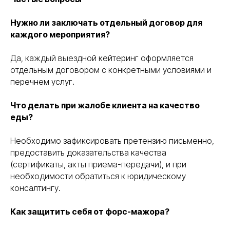
ПОМОЖЕМ
ОПРЕДЕЛИТЬСЯ
Нужно ли заключать отдельный договор для
С ВЫБОРОМ
УСЛУГИ
НА ПРЕДВАРИТЕЛЬНОЙ
каждого мероприятия?
КОНСУЛЬТАЦИИ
Да, каждый выездной кейтеринг оформляется
Консультация бесплатна
отдельным договором с конкретными условиями и
перечнем услуг.
+7
Что делать при жалобе клиента на качество
еды?
Я соглашаюсь с условиями «
Политики
конфедициальности
» и с условиями
«
Политики обработки персональных данных
»
Необходимо зафиксировать претензию письменно,
предоставить доказательства качества
получить консультацию
(сертификаты, акты приема-передачи), и при
необходимости обратиться к юридическому
консалтингу.
Как защитить себя от форс-мажора?
все услуги
о нас
этапы
отзывы