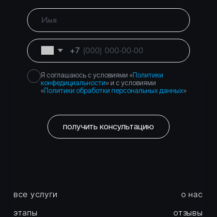
Город Москва, вн.тер.г.
Политика
муниципальный округ
конфиденциальности
Басманный, пер.
Подкопаевский, д. 4 стр. 6А
©
2026
Правосеть