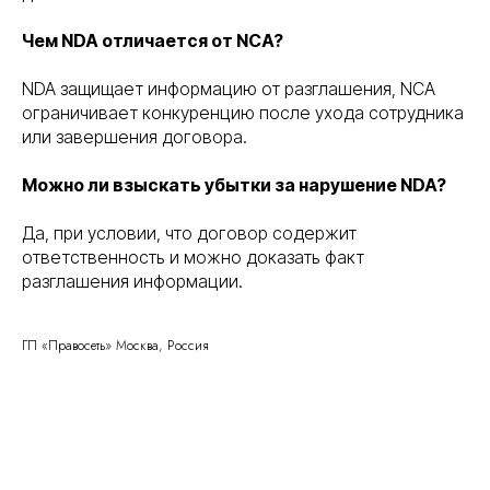
Чем NDA отличается от NCA?
NDA защищает информацию от разглашения, NCA
ограничивает конкуренцию после ухода сотрудника
или завершения договора.
Можно ли взыскать убытки за нарушение NDA?
Да, при условии, что договор содержит
ответственность и можно доказать факт
разглашения информации.
ГП «Правосеть» Москва, Россия
Правосеть
Юридические услуги в Москве
Банкротство физических лиц в Москве