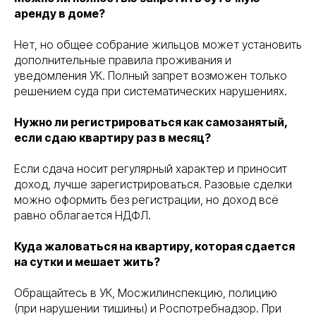
аренду в доме?
Нет, но общее собрание жильцов может установить
дополнительные правила проживания и
уведомления УК. Полный запрет возможен только
Консалтинговое
Вы уже тут
сопровождение
решением суда при систематических нарушениях.
Нужно ли регистрироваться как самозанятый,
Банкротство физических
Перейти
если сдаю квартиру раз в месяц?
и юридических лиц
Если сдача носит регулярный характер и приносит
Торги и банковские
доход, лучше зарегистрироваться. Разовые сделки
Перейти
гарантии — без
можно оформить без регистрации, но доход всё
рисков
равно облагается НДФЛ.
Город Москва, вн.тер.г.
Политика
муниципальный округ
конфиденциальности
Басманный, пер.
Куда жаловаться на квартиру, которая сдается
Подкопаевский, д. 4 стр. 6А
©
2026
Правосеть
на сутки и мешает жить?
Обращайтесь в УК, Мосжилинспекцию, полицию
(при нарушении тишины) и Роспотребнадзор. При