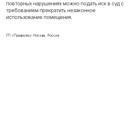
повторных нарушениях можно подать иск в суд с
ПОМОЖЕМ
ОПРЕДЕЛИТЬСЯ
требованием прекратить незаконное
С ВЫБОРОМ
УСЛУГИ
использование помещения.
НА ПРЕДВАРИТЕЛЬНОЙ
КОНСУЛЬТАЦИИ
ГП «Правосеть» Москва, Россия
Консультация бесплатна
+7
Я соглашаюсь с условиями «
Политики
конфедициальности
» и с условиями
«
Политики обработки персональных данных
»
получить консультацию
все услуги
о нас
этапы
отзывы