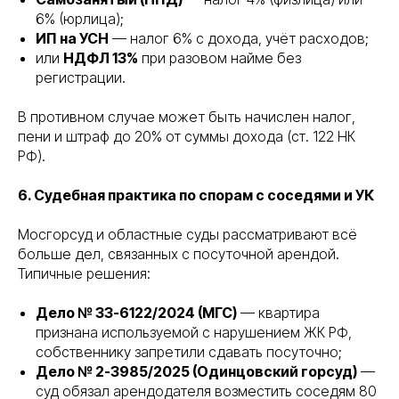
6% (юрлица);
ИП на УСН
— налог 6% с дохода, учёт расходов;
или
НДФЛ 13%
при разовом найме без
регистрации.
В противном случае может быть начислен налог,
пени и штраф до 20% от суммы дохода (ст. 122 НК
РФ).
6. Судебная практика по спорам с соседями и УК
Мосгорсуд и областные суды рассматривают всё
больше дел, связанных с посуточной арендой.
Типичные решения:
Дело № 33-6122/2024 (МГС)
— квартира
признана используемой с нарушением ЖК РФ,
собственнику запретили сдавать посуточно;
Дело № 2-3985/2025 (Одинцовский горсуд)
—
суд обязал арендодателя возместить соседям 80