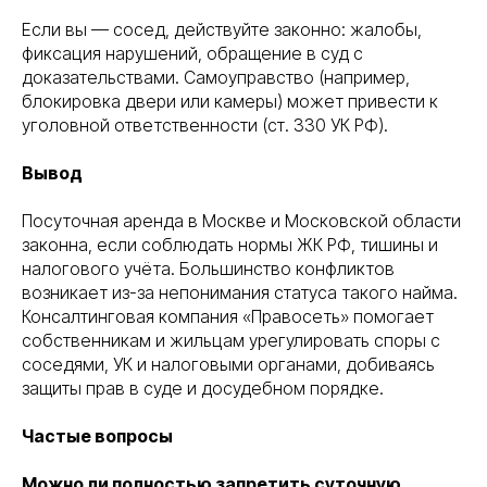
Если вы — сосед, действуйте законно: жалобы,
фиксация нарушений, обращение в суд с
доказательствами. Самоуправство (например,
блокировка двери или камеры) может привести к
уголовной ответственности (ст. 330 УК РФ).
Вывод
Посуточная аренда в Москве и Московской области
законна, если соблюдать нормы ЖК РФ, тишины и
налогового учёта. Большинство конфликтов
возникает из-за непонимания статуса такого найма.
Консалтинговая компания «Правосеть» помогает
Правосеть
собственникам и жильцам урегулировать споры с
Юридические услуги в Москве
Банкротство физических лиц в Москве
соседями, УК и налоговыми органами, добиваясь
защиты прав в суде и досудебном порядке.
Частые вопросы
Можно ли полностью запретить суточную