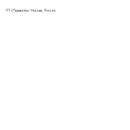
ГП «Правосеть» Москва, Россия
Правосеть
Юридические услуги в Москве
Банкротство физических лиц в Москве
Консалтинговое
Вы уже тут
сопровождение
Банкротство физических