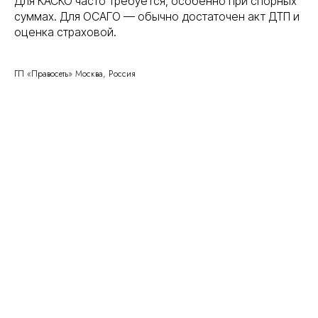
Для КАСКО часто требуется, особенно при спорных
суммах. Для ОСАГО — обычно достаточен акт ДТП и
оценка страховой.
ГП «Правосеть» Москва, Россия
Правосеть
Юридические услуги в Москве
Банкротство физических лиц в Москве
Консалтинговое
Вы уже тут
сопровождение