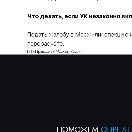
Что делать, если УК незаконно в
Подать жалобу в Мосжилинспекцию и 
ПОМОЖЕМ
ОПРЕДЕЛИТ
перерасчёте.
С ВЫБОРОМ
УСЛУГИ
ГП «Правосеть» Москва, Россия
НА ПРЕДВАРИТЕЛЬН
КОНСУЛЬТАЦИИ
Консультация бесплатна
+7
Я соглашаюсь с условиями «
Политики конфедициальнос
условиями «
Политики обработки персональных данных