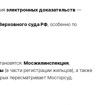
ния
электронных доказательств
—
Верховного суда РФ
, особенно по
тановятся:
Мосжилинспекция
,
вы
(в части регистрации жильцов), а также
орых пересматривает Мосгорсуд.