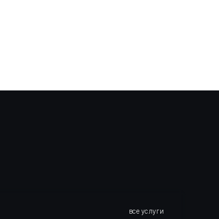
все услуги
этапы работ
о нас
отзывы