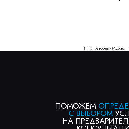
ПОМОЖЕМ
ОПРЕДЕЛИТ
С ВЫБОРОМ
УСЛУГИ
НА ПРЕДВАРИТЕЛЬН
КОНСУЛЬТАЦИИ
Консультация бесплатна
ГП «Правосеть» Москва, Р
+7
Я соглашаюсь с условиями «
Политики конфедициальнос
условиями «
Политики обработки персональных данных
получить консультацию