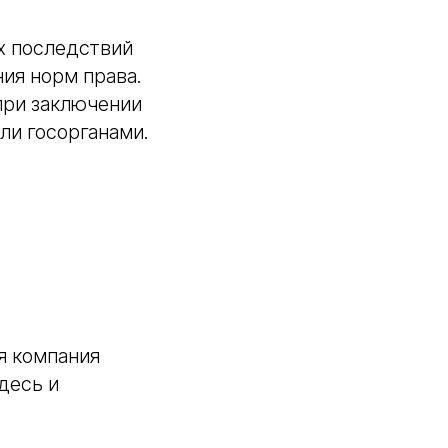
х последствий
ия норм права.
при заключении
ли госорганами.
я компания
десь и