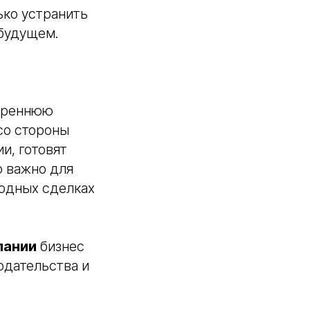
ько устранить
 будущем.
утреннюю
со стороны
и, готовят
о важно для
родных сделках
пании
бизнес
одательства и