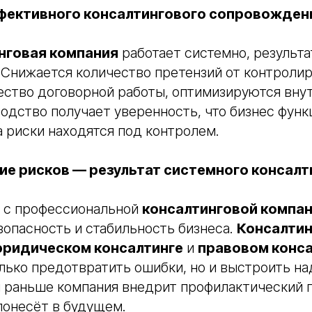
фективного консалтингового сопровожден
нговая компания
работает системно, результа
 Снижается количество претензий от контроли
ество договорной работы, оптимизируются вну
одство получает уверенность, что бизнес функ
а риски находятся под контролем.
ие рисков — результат системного консалт
 с профессиональной
консалтинговой компа
зопасность и стабильность бизнеса.
Консалтин
ридическом консалтинге
и
правовом конса
лько предотвратить ошибки, но и выстроить н
м раньше компания внедрит профилактический 
понесёт в будущем.