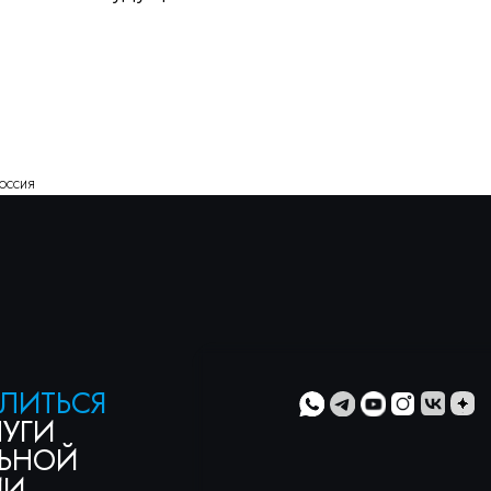
ЬСЯ
ОЙ
оссия
ти
» и с
»