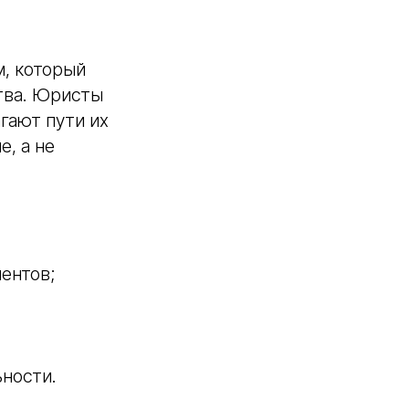
, который
ства. Юристы
гают пути их
, а не
ентов;
ности.