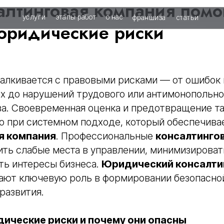
алтинговая компания помо
слуги
этапы работ
о нас
франшиза
статьи
юридические риски
алкивается с правовыми рисками — от ошибок 
х до нарушений трудового или антимонопольно
а. Своевременная оценка и предотвращение та
о при системном подходе, который обеспечива
я компания
. Профессиональные
консалтинго
ить слабые места в управлении, минимизирова
ть интересы бизнеса.
Юридический консалти
ают ключевую роль в формировании безопасно
развития.
дические риски и почему они опасны