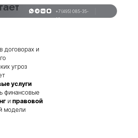
гает
+7 (495) 085-35-
25
в договорах и
го
ких угроз
ет
вые услуги
ть финансовые
нг
и
правовой
й модели