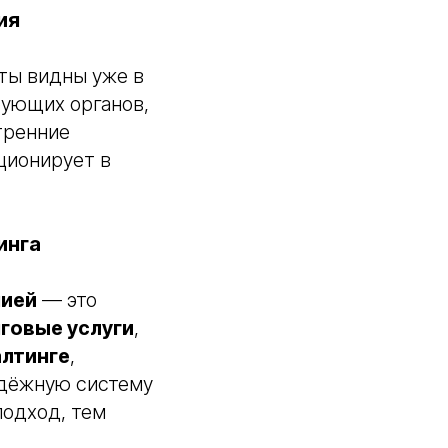
ия
ты видны уже в
рующих органов,
тренние
ционирует в
инга
нией
— это
говые услуги
,
лтинге
,
адёжную систему
подход, тем