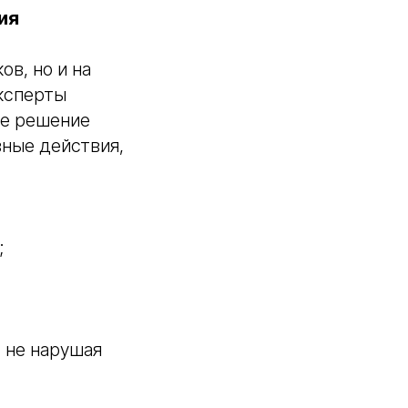
ия
ов, но и на
Эксперты
ое решение
вные действия,
;
 не нарушая