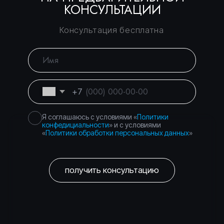
Консалтинговое
Вы уже тут
сопровождение
Банкротство физических
Перейти
и юридических лиц
Торги и банковские
Перейти
гарантии — без
рисков
Город Москва, вн.тер.г.
Политика
муниципальный округ
конфиденциальности
Басманный, пер.
Подкопаевский, д. 4 стр. 6А
©
2026
Правосеть