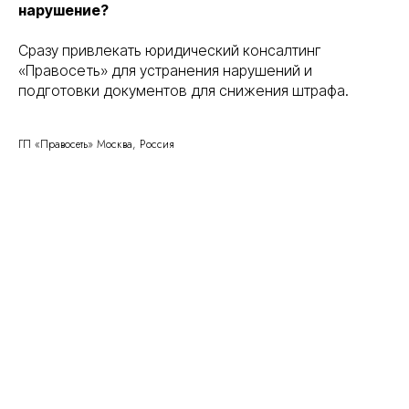
нарушение?
Сразу привлекать юридический консалтинг
«Правосеть» для устранения нарушений и
подготовки документов для снижения штрафа.
ГП «Правосеть» Москва, Россия
Консалтинговое
Вы уже тут
сопровождение
Банкротство физических
Перейти
и юридических лиц
Торги и банковские
Перейти
гарантии — без
рисков
Город Москва, вн.тер.г.
Политика
муниципальный округ
конфиденциальности
Басманный, пер.
Подкопаевский, д. 4 стр. 6А
©
2026
Правосеть