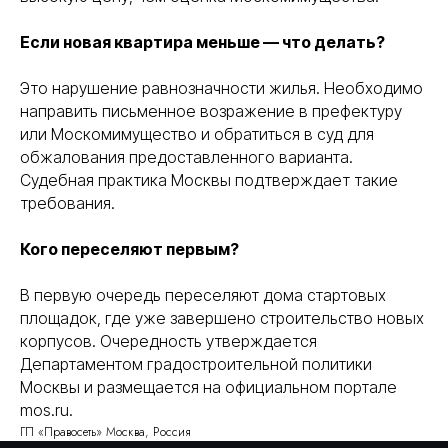
Консалтинговое
Вы уже тут
сопровождение
Если новая квартира меньше — что делать?
Банкротство физических
Это нарушение равнозначности жилья. Необходимо
Перейти
и юридических лиц
направить письменное возражение в префектуру
или Москомимущество и обратиться в суд для
обжалования предоставленного варианта.
Торги и банковские
Перейти
гарантии — без
Судебная практика Москвы подтверждает такие
рисков
требования.
Город Москва, вн.тер.г.
Политика
муниципальный округ
конфиденциальности
Басманный, пер.
Кого переселяют первым?
Подкопаевский, д. 4 стр. 6А
©
2026
Правосеть
В первую очередь переселяют дома стартовых
площадок, где уже завершено строительство новых
корпусов. Очередность утверждается
Департаментом градостроительной политики
Москвы и размещается на официальном портале
mos.ru.
ГП «Правосеть» Москва, Россия