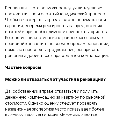
все услуги
о нас
Реновация — это возможность улучшить условия
этапы
отзывы
проживания, но и сложный юридический процесс.
работ
Чтобы не потерять в правах, важно понимать свои
info@pravoset.ru
гарантии, вовремя реагировать на предложения
властей и при необходимости привлекать юристов.
Консалтинговая компания «Правосеть» оказывает
правовой консалтинг по всем вопросам реновации,
помогает проверять предложения, оспаривать
Правосеть
решения и добиваться справедливой компенсации.
Юридические услуги в Москве
Банкротство физических лиц в Москве
Частые вопросы
Можно ли отказаться от участия в реновации?
Да, собственник вправе отказаться и получить
денежную компенсацию за квартиру по рыночной
стоимости. Однако оценку следует проверять —
независимая экспертиза часто показывает более
высокую цену, чем оценка Москомимущества.