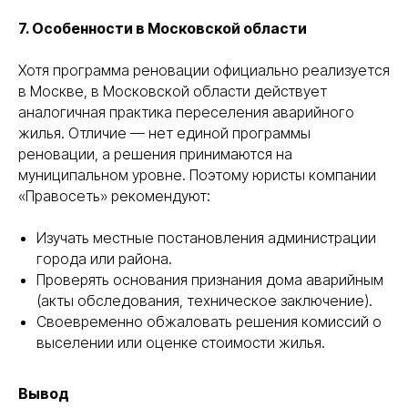
7. Особенности в Московской области
ПОМОЖЕМ
ОПРЕДЕЛИТЬСЯ
Хотя программа реновации официально реализуется
С ВЫБОРОМ
УСЛУГИ
в Москве, в Московской области действует
НА ПРЕДВАРИТЕЛЬНОЙ
аналогичная практика переселения аварийного
КОНСУЛЬТАЦИИ
жилья. Отличие — нет единой программы
Консультация бесплатна
реновации, а решения принимаются на
муниципальном уровне. Поэтому юристы компании
«Правосеть» рекомендуют:
+7
Изучать местные постановления администрации
города или района.
Я соглашаюсь с условиями «
Политики
конфедициальности
» и с условиями
Проверять основания признания дома аварийным
«
Политики обработки персональных данных
»
(акты обследования, техническое заключение).
Своевременно обжаловать решения комиссий о
получить консультацию
выселении или оценке стоимости жилья.
Вывод