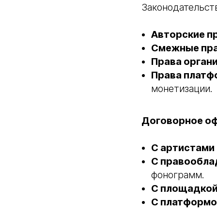
Законодательств
Авторские п
Смежные пр
Права орган
Права платф
монетизации.
Договорное о
С артистами
С правообла
фонограмм.
С площадко
С платформо