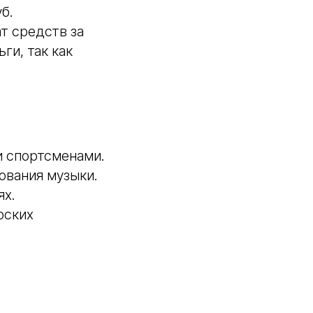
б.
т средств за
ги, так как
и спортсменами.
ования музыки.
ях.
рских