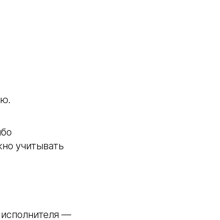
ию.
ибо
жно учитывать
 исполнителя —