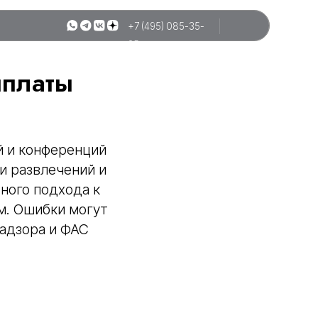
+7 (495) 085-35-
25
ыплаты
й и конференций
и развлечений и
ного подхода к
м. Ошибки могут
надзора и ФАС