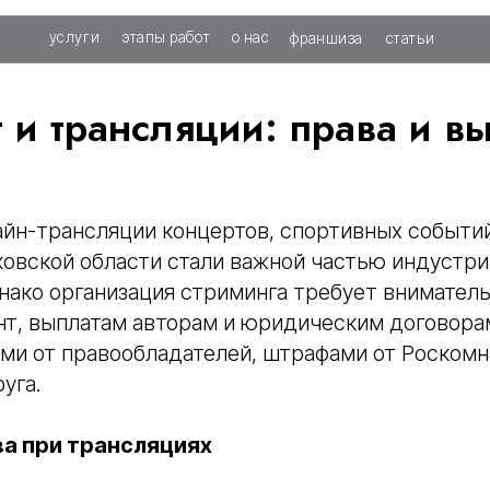
слуги
этапы работ
о нас
франшиза
статьи
 и трансляции: права и в
айн-трансляции концертов, спортивных событи
овской области стали важной частью индустри
нако организация стриминга требует вниматель
нт, выплатам авторам и юридическим договора
ами от правообладателей, штрафами от Роском
уга.
а при трансляциях