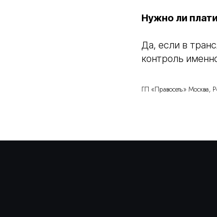
Нужно ли плати
Да, если в тран
контроль именно
ПОМОЖЕМ
ОПРЕДЕЛИТ
ГП «Правосеть» Москва, Р
С ВЫБОРОМ
УСЛУГИ
НА ПРЕДВАРИТЕЛЬН
КОНСУЛЬТАЦИИ
Консультация бесплатна
+7