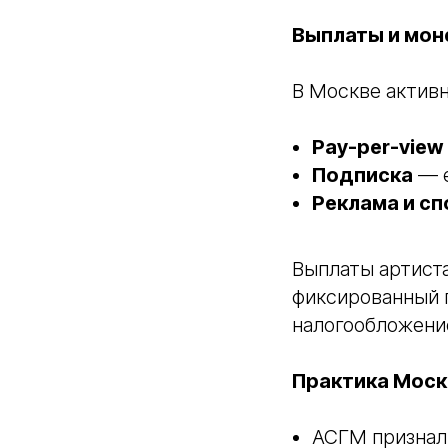
Выплаты и мон
В Москве активн
Pay-per-view
Подписка
— е
Реклама и с
Выплаты артиста
фиксированный г
налогообложени
Практика Моск
АСГМ признал 