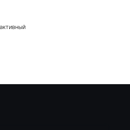
 активный
все услуги
этапы работ
о нас
отзывы