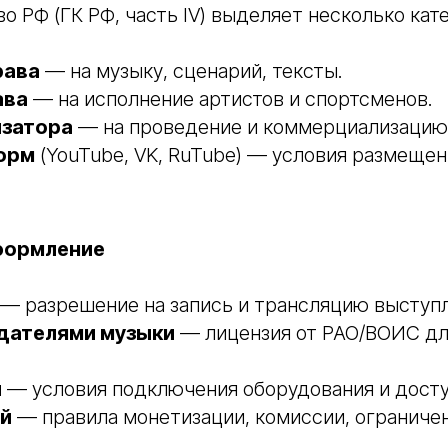
о РФ (ГК РФ, часть IV) выделяет несколько кат
рава
— на музыку, сценарий, тексты.
ава
— на исполнение артистов и спортсменов.
изатора
— на проведение и коммерциализацию
орм
(YouTube, VK, RuTube) — условия размещен
формление
— разрешение на запись и трансляцию выступл
дателями музыки
— лицензия от РАО/ВОИС дл
й
— условия подключения оборудования и досту
й
— правила монетизации, комиссии, ограничен