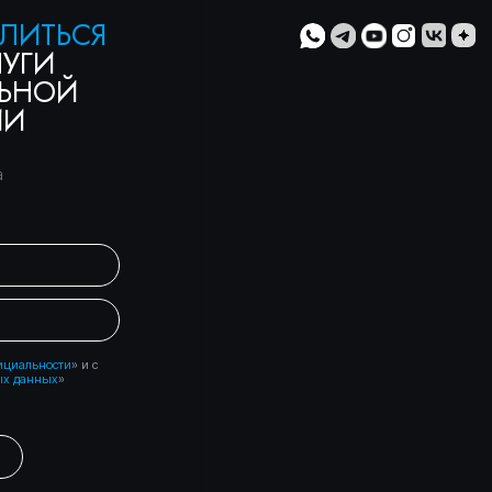
ти
» и с
»