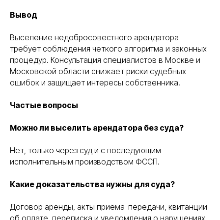
Вывод
ПОМОЖЕМ
ОПРЕДЕЛИТЬСЯ
Выселение недобросовестного арендатора
С ВЫБОРОМ
УСЛУГИ
требует соблюдения четкого алгоритма и законных
НА ПРЕДВАРИТЕЛЬНОЙ
КОНСУЛЬТАЦИИ
процедур. Консультация специалистов в Москве и
Московской области снижает риски судебных
Консультация бесплатна
ошибок и защищает интересы собственника.
Частые вопросы
+7
Можно ли выселить арендатора без суда?
Я соглашаюсь с условиями «
Политики
конфедициальности
» и с условиями
«
Политики обработки персональных данных
»
Нет, только через суд и с последующим
исполнительным производством ФССП.
получить консультацию
Какие доказательства нужны для суда?
Договор аренды, акты приёма-передачи, квитанции
об оплате, переписка и уведомления о нарушениях.