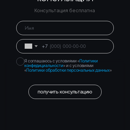
Консалтинговое
Вы уже тут
сопровождение
Банкротство физических
Перейти
и юридических лиц
Торги и банковские
Перейти
гарантии — без
рисков
Город Москва, вн.тер.г.
Политика
муниципальный округ
конфиденциальности
Басманный, пер.
Подкопаевский, д. 4 стр. 6А
©
2026
Правосеть