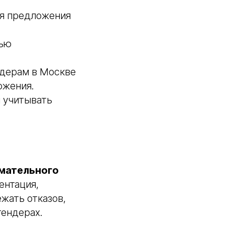
ля предложения
щью
ндерам в Москве
ожения.
 учитывать
имательного
ентация,
жать отказов,
тендерах.