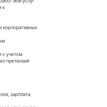
абот или услуг
 к
и корпоративных
ым
 с учетом
без претензий
ов, зарплата,