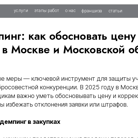
слуги
этапы работ
о нас
франшиза
статьи
инг: как обосновать цену
 в Москве и Московской о
е меры — ключевой инструмент для защиты у
бросовестной конкуренции. В 2025 году в Моск
икам важно уметь обосновывать цену и коррек
бы избежать отклонения заявки или штрафов.
демпинг в закупках