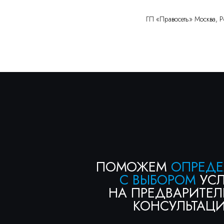
ГП «Правосеть» Москва, Р
ПОМОЖЕМ
ОПРЕДЕЛИТ
С ВЫБОРОМ
УСЛУГИ
НА ПРЕДВАРИТЕЛЬН
КОНСУЛЬТАЦИИ
Консультация бесплатна
+7
Я соглашаюсь с условиями «
Политики конфедициальнос
условиями «
Политики обработки персональных данных
получить консультацию