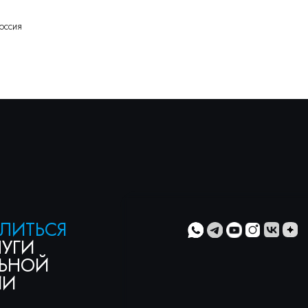
оссия
ЬСЯ
ОЙ
ти
» и с
»