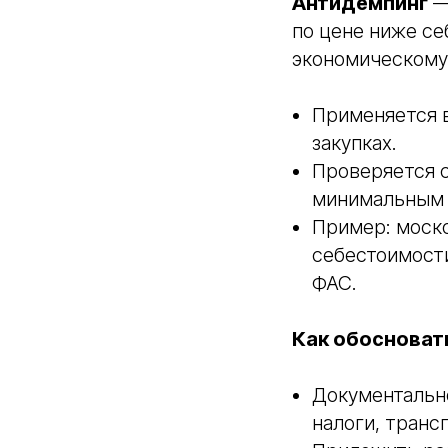
Антидемпинг
—
по цене ниже се
экономическому
Применяется в
закупках.
Проверяется 
минимальным 
Пример: моско
себестоимости
ФАС.
Как обосноват
Документально
налоги, транс