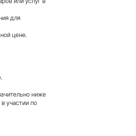
ров или услуг в
ния для
ной цене.
.
начительно ниже
в участии по