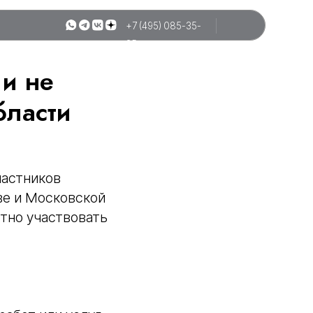
+7 (495) 085-35-
25
 и не
бласти
частников
ве и Московской
тно участвовать