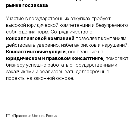
рынке госзаказа
Участие в государственных закупках требует
высокой юридической компетенции и безупречного
соблюдения норм. Сотрудничество с
консалтинговой компанией
позволяет компаниям
действовать уверенно, избегая рисков и нарушений.
Консалтинговые услуги
, основанные на
юридическом
и
правовом консалтинге
, помогают
бизнесу успешно работать с государственными
заказчиками и реализовывать долгосрочные
Правосеть
Юридические услуги в Москве
проекты на законной основе.
Банкротство физических лиц в Москве
ГП «Правосеть» Москва, Россия