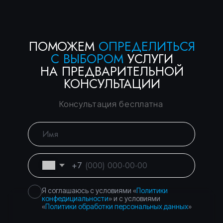
Консалтинговое
Вы уже тут
сопровождение
Банкротство физических
Перейти
и юридических лиц
Торги и банковские
Перейти
гарантии — без
рисков
Город Москва, вн.тер.г.
Политика
муниципальный округ
конфиденциальности
Басманный, пер.
Подкопаевский, д. 4 стр. 6А
©
2026
Правосеть