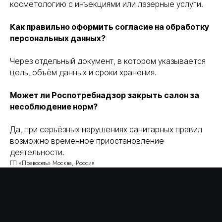
косметологию с инъекциями или лазерные услуги.
получить консультацию
Как правильно оформить согласие на обработку
персональных данных?
Через отдельный документ, в котором указывается
все услуги
о нас
цель, объём данных и сроки хранения.
этапы
отзывы
работ
Может ли Роспотребнадзор закрыть салон за
info@pravoset.ru
несоблюдение норм?
Да, при серьёзных нарушениях санитарных правил
возможно временное приостановление
деятельности.
Правосеть
ГП «Правосеть» Москва, Россия
Юридические услуги в Москве
Банкротство физических лиц в Москве