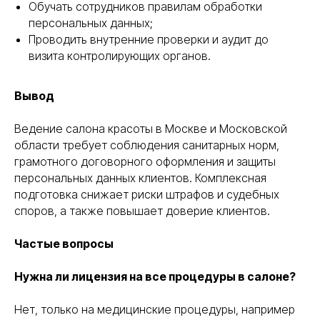
Обучать сотрудников правилам обработки
персональных данных;
Проводить внутренние проверки и аудит до
визита контролирующих органов.
Вывод
Ведение салона красоты в Москве и Московской
ПОМОЖЕМ
ОПРЕДЕЛИТЬСЯ
области требует соблюдения санитарных норм,
С ВЫБОРОМ
УСЛУГИ
грамотного договорного оформления и защиты
НА ПРЕДВАРИТЕЛЬНОЙ
КОНСУЛЬТАЦИИ
персональных данных клиентов. Комплексная
подготовка снижает риски штрафов и судебных
Консультация бесплатна
споров, а также повышает доверие клиентов.
Частые вопросы
+7
Нужна ли лицензия на все процедуры в салоне?
Я соглашаюсь с условиями «
Политики
конфедициальности
» и с условиями
«
Политики обработки персональных данных
»
Нет, только на медицинские процедуры, например