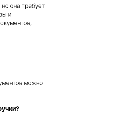
 но она требует
вы и
окументов,
кументов можно
ручки?