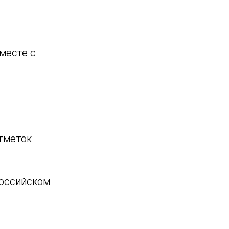
месте с
отметок
российском