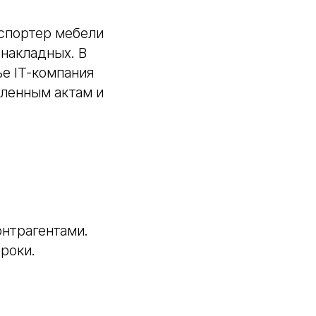
кспортер мебели
 накладных. В
е IT-компания
мленным актам и
нтрагентами.
роки.