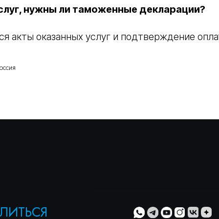
услуг, нужны ли таможенные декларации?
ся акты оказанных услуг и подтверждение опла
оссия
ЬСЯ
ОЙ
ти
» и с
»