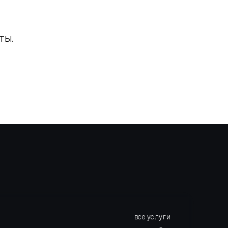
ты.
все услуги
этапы работ
о нас
отзывы