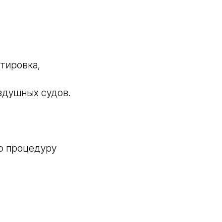
тировка,
здушных судов.
ю процедуру