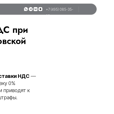
+7 (495) 085-35-
25
ДС при
овской
 ставки НДС
—
вку 0%
и приводят к
штрафы.