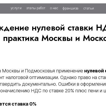
слуги
этапы работ
о нас
франшиза
статьи
ждение нулевой ставки Н
: практика Москвы и Моск
в Москвы и Подмосковья применение
нулевой
т налоговой оптимизации. Однако право на ста
твердить документально. Ошибки в оформлени
доначислению НДС по ставке 20% плюс пени и 
ется ставка 0%