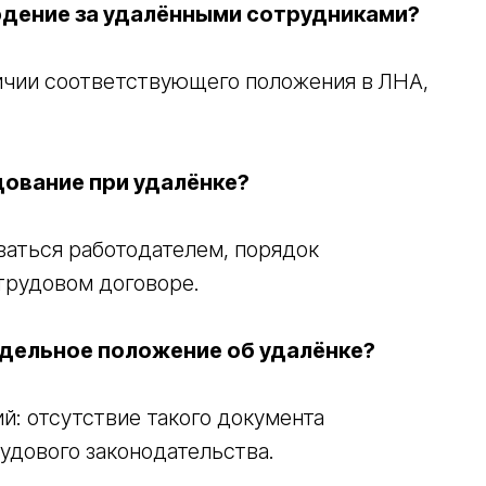
дение за удалёнными сотрудниками?
аличии соответствующего положения в ЛНА,
дование при удалёнке?
ваться работодателем, порядок
 трудовом договоре.
тдельное положение об удалёнке?
й: отсутствие такого документа
ЬСЯ
удового законодательства.
ОЙ