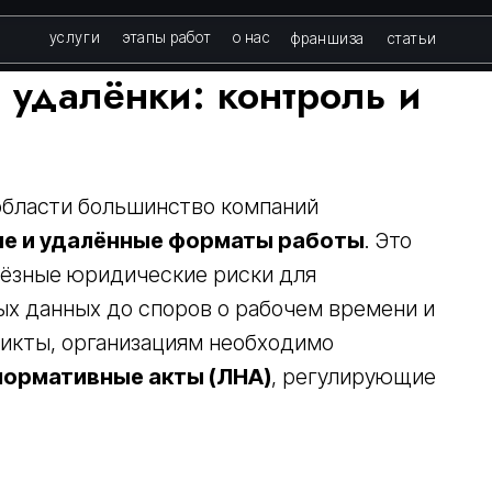
слуги
этапы работ
о нас
франшиза
статьи
 удалёнки: контроль и
области большинство компаний
е и удалённые форматы работы
. Это
ьёзные юридические риски для
ых данных до споров о рабочем времени и
ликты, организациям необходимо
нормативные акты (ЛНА)
, регулирующие