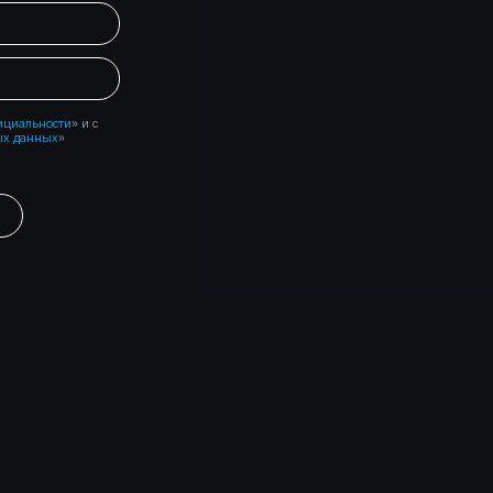
Торги и банковские
Банкротство
Перейти
гарантии — без
физических 
рисков
юридических