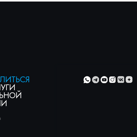
ти
» и с
»