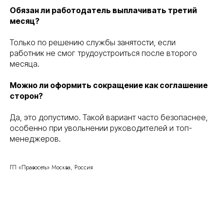
Обязан ли работодатель выплачивать третий
месяц?
Правосеть
Только по решению службы занятости, если
Юридические услуги в Москве
работник не смог трудоустроиться после второго
Банкротство физических лиц в Москве
месяца.
Можно ли оформить сокращение как соглашение
сторон?
Да, это допустимо. Такой вариант часто безопаснее,
особенно при увольнении руководителей и топ-
менеджеров.
Консалтинговое
ГП «Правосеть» Москва, Россия
Вы уже тут
сопровождение
Банкротство физических
Перейти
и юридических лиц