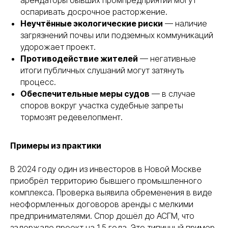
арендаторы бывших промпредприятий могут
оспаривать досрочное расторжение.
Неучтённые экологические риски
— наличие
загрязнений почвы или подземных коммуникаций
удорожает проект.
Противодействие жителей
— негативные
итоги публичных слушаний могут затянуть
процесс.
Обеспечительные меры судов
— в случае
споров вокруг участка судебные запреты
тормозят редевелопмент.
Примеры из практики
В 2024 году один из инвесторов в Новой Москве
приобрёл территорию бывшего промышленного
комплекса. Проверка выявила обременения в виде
неоформленных договоров аренды с мелкими
предпринимателями. Спор дошёл до АСГМ, что
задержало проект на 1,5 года. Это типичный пример