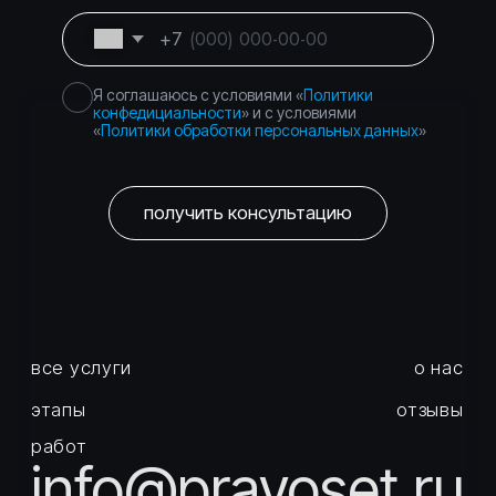
и юридических лиц
Торги и банковские
Перейти
гарантии — без
рисков
Город Москва, вн.тер.г.
Политика
муниципальный округ
конфиденциальности
Басманный, пер.
Подкопаевский, д. 4 стр. 6А
©
2026
Правосеть