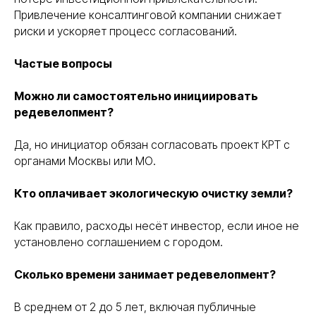
С ВЫБОРОМ
УСЛУГИ
НА ПРЕДВАРИТЕЛЬНОЙ
Привлечение консалтинговой компании снижает
КОНСУЛЬТАЦИИ
риски и ускоряет процесс согласований.
Консультация бесплатна
Частые вопросы
Можно ли самостоятельно инициировать
+7
редевелопмент?
Я соглашаюсь с условиями «
Политики
конфедициальности
» и с условиями
Да, но инициатор обязан согласовать проект КРТ с
«
Политики обработки персональных данных
»
органами Москвы или МО.
получить консультацию
Кто оплачивает экологическую очистку земли?
Как правило, расходы несёт инвестор, если иное не
установлено соглашением с городом.
все услуги
о нас
Сколько времени занимает редевелопмент?
этапы
отзывы
работ
info@pravoset.ru
В среднем от 2 до 5 лет, включая публичные