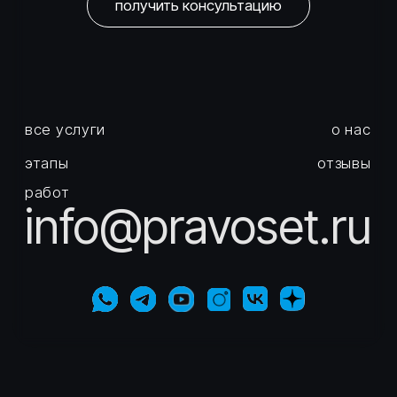
Город Москва, вн.тер.г.
Политика
муниципальный округ
конфиденциальности
Басманный, пер.
Подкопаевский, д. 4 стр. 6А
©
2026
Правосеть