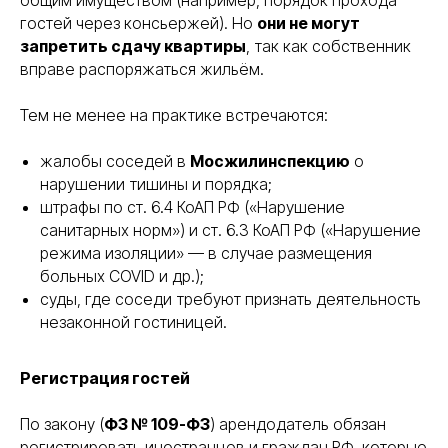
общим имуществом (например, порядок прохода
гостей через консьержей). Но
они не могут
запретить сдачу квартиры
, так как собственник
вправе распоряжаться жильём.
Тем не менее на практике встречаются:
жалобы соседей в
Мосжилинспекцию
о
нарушении тишины и порядка;
штрафы по ст. 6.4 КоАП РФ («Нарушение
санитарных норм») и ст. 6.3 КоАП РФ («Нарушение
режима изоляции» — в случае размещения
больных COVID и др.);
суды, где соседи требуют признать деятельность
незаконной гостиницей.
Регистрация гостей
По закону (
ФЗ № 109-ФЗ
) арендодатель обязан
регистрировать иностранцев и граждан РФ, которые