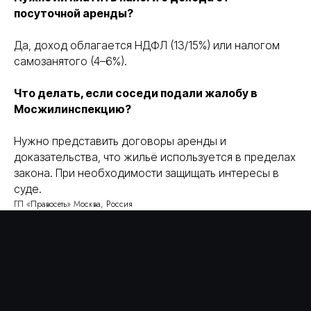
этапы
отзывы
посуточной аренды?
работ
info@pravoset.ru
Да, доход облагается НДФЛ (13/15%) или налогом
самозанятого (4–6%).
Что делать, если соседи подали жалобу в
Мосжилинспекцию?
Нужно представить договоры аренды и
доказательства, что жильё используется в пределах
закона. При необходимости защищать интересы в
суде.
ГП «Правосеть» Москва, Россия