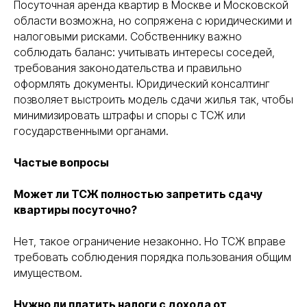
Посуточная аренда квартир в Москве и Московской
области возможна, но сопряжена с юридическими и
ПОМОЖЕМ
ОПРЕДЕЛИТЬСЯ
налоговыми рисками. Собственнику важно
С ВЫБОРОМ
УСЛУГИ
НА ПРЕДВАРИТЕЛЬНОЙ
соблюдать баланс: учитывать интересы соседей,
КОНСУЛЬТАЦИИ
требования законодательства и правильно
оформлять документы. Юридический консалтинг
Консультация бесплатна
позволяет выстроить модель сдачи жилья так, чтобы
минимизировать штрафы и споры с ТСЖ или
государственными органами.
+7
Частые вопросы
Я соглашаюсь с условиями «
Политики
конфедициальности
» и с условиями
«
Политики обработки персональных данных
»
Может ли ТСЖ полностью запретить сдачу
квартиры посуточно?
получить консультацию
Нет, такое ограничение незаконно. Но ТСЖ вправе
требовать соблюдения порядка пользования общим
имуществом.
все услуги
о нас
Нужно ли платить налоги с дохода от