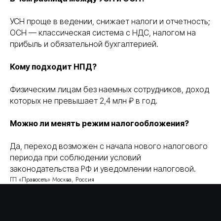
«
Политики обработки персональных данных
»
УСН проще в ведении, снижает налоги и отчетность;
получить консультацию
ОСН — классическая система с НДС, налогом на
прибыль и обязательной бухгалтерией.
Кому подходит НПД?
все услуги
о нас
Физическим лицам без наемных сотрудников, доход
этапы
отзывы
которых не превышает 2,4 млн ₽ в год.
работ
info@pravoset.ru
Можно ли менять режим налогообложения?
Да, переход возможен с начала нового налогового
периода при соблюдении условий
законодательства РФ и уведомлении налоговой.
Правосеть
ГП «Правосеть» Москва, Россия
Юридические услуги в Москве
Банкротство физических лиц в Москве