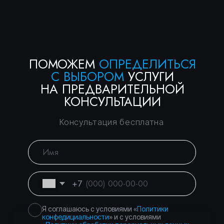
Консалтинговое
Вы уже тут
сопровождение
Банкротство физических
Перейти
и юридических лиц
Торги и банковские
Перейти
гарантии — без
рисков
Город Москва, вн.тер.г.
Политика
муниципальный округ
конфиденциальности
Басманный, пер.
Подкопаевский, д. 4 стр. 6А
©
2026
Правосеть