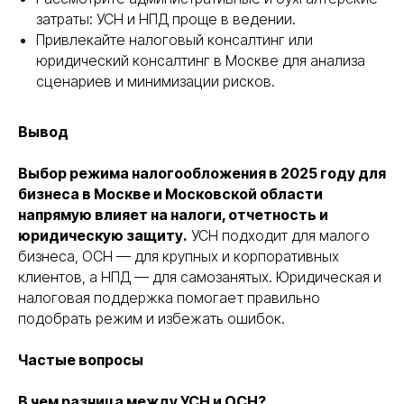
затраты: УСН и НПД проще в ведении.
Привлекайте налоговый консалтинг или
юридический консалтинг в Москве для анализа
сценариев и минимизации рисков.
Вывод
Выбор режима налогообложения в 2025 году для
бизнеса в Москве и Московской области
ПОМОЖЕМ
ОПРЕДЕЛИТЬСЯ
С ВЫБОРОМ
УСЛУГИ
напрямую влияет на налоги, отчетность и
НА ПРЕДВАРИТЕЛЬНОЙ
юридическую защиту.
УСН подходит для малого
КОНСУЛЬТАЦИИ
бизнеса, ОСН — для крупных и корпоративных
Консультация бесплатна
клиентов, а НПД — для самозанятых. Юридическая и
налоговая поддержка помогает правильно
подобрать режим и избежать ошибок.
+7
Частые вопросы
Я соглашаюсь с условиями «
Политики
конфедициальности
» и с условиями
В чем разница между УСН и ОСН?