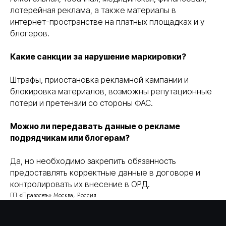
конфедициальности
» и с условиями
лотерейная реклама, а также материалы в
«
Политики обработки персональных данных
»
интернет-пространстве на платных площадках и у
блогеров.
получить консультацию
Какие санкции за нарушение маркировки?
Штрафы, приостановка рекламной кампании и
все услуги
о нас
блокировка материалов, возможны репутационные
этапы
отзывы
потери и претензии со стороны ФАС.
работ
info@pravoset.ru
Можно ли передавать данные о рекламе
подрядчикам или блогерам?
Да, но необходимо закрепить обязанность
предоставлять корректные данные в договоре и
контролировать их внесение в ОРД.
Правосеть
Юридические услуги в Москве
ГП «Правосеть» Москва, Россия
Банкротство физических лиц в Москве