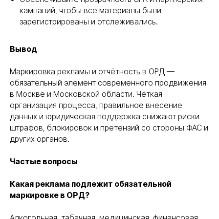
кампаний, чтобы все материалы были
зарегистрированы и отслеживались.
Вывод
Маркировка рекламы и отчётность в ОРД —
обязательный элемент современного продвижения
в Москве и Московской области. Чёткая
организация процесса, правильное внесение
ПОМОЖЕМ
ОПРЕДЕЛИТЬСЯ
данных и юридическая поддержка снижают риски
С ВЫБОРОМ
УСЛУГИ
штрафов, блокировок и претензий со стороны ФАС и
НА ПРЕДВАРИТЕЛЬНОЙ
других органов.
КОНСУЛЬТАЦИИ
Консультация бесплатна
Частые вопросы
Какая реклама подлежит обязательной
маркировке в ОРД?
+7
Алкогольная, табачная, медицинская, финансовая,
Я соглашаюсь с условиями «
Политики