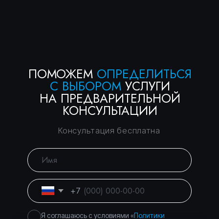
Консалтинговое
Вы уже тут
сопровождение
Банкротство физических
Перейти
и юридических лиц
Торги и банковские
Перейти
гарантии — без
рисков
Город Москва, вн.тер.г.
Политика
муниципальный округ
конфиденциальности
Басманный, пер.
Подкопаевский, д. 4 стр. 6А
©
2026
Правосеть