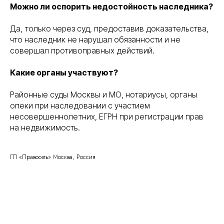
Можно ли оспорить недостойность наследника?
Да, только через суд, предоставив доказательства,
что наследник не нарушал обязанности и не
совершал противоправных действий.
Какие органы участвуют?
Районные суды Москвы и МО, нотариусы, органы
Правосеть
Юридические услуги в Москве
опеки при наследовании с участием
Банкротство физических лиц в Москве
несовершеннолетних, ЕГРН при регистрации прав
на недвижимость.
ГП «Правосеть» Москва, Россия
Консалтинговое