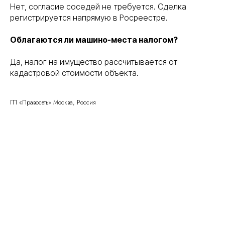
Нет, согласие соседей не требуется. Сделка
регистрируется напрямую в Росреестре.
Облагаются ли машино-места налогом?
Правосеть
Да, налог на имущество рассчитывается от
Юридические услуги в Москве
Банкротство физических лиц в Москве
кадастровой стоимости объекта.
ГП «Правосеть» Москва, Россия
Консалтинговое
Вы уже тут
сопровождение
Банкротство физических
Перейти