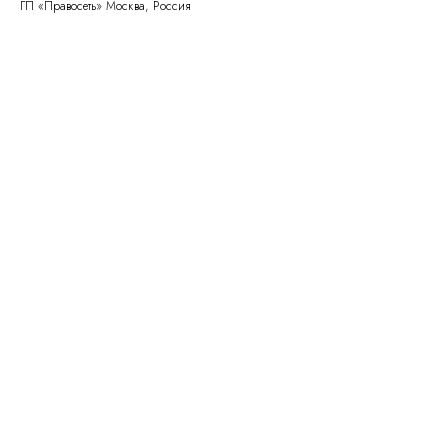
ГП «Правосеть» Москва, Россия
Правосеть
Юридические услуги в Москве
Банкротство физических лиц в Москве
Консалтинговое
Вы уже тут
сопровождение
Банкротство физических
Перейти
и юридических лиц