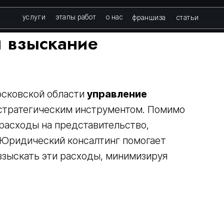
слуги
этапы работ
о нас
франшиза
статьи
 взыскание
осковской области
управление
стратегическим инструментом. Помимо
 расходы на представительство,
 Юридический консалтинг помогает
взыскать эти расходы, минимизируя