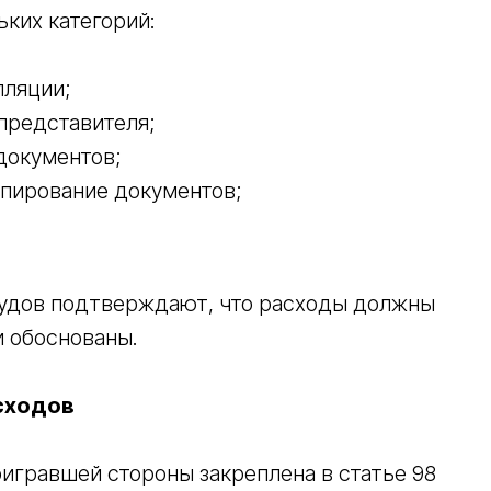
ких категорий:
лляции;
 представителя;
документов;
опирование документов;
судов подтверждают, что расходы должны
 обоснованы.
сходов
игравшей стороны закреплена в статье 98