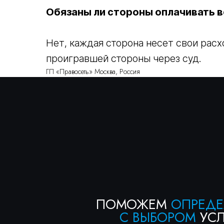
Обязаны ли стороны оплачивать 
Нет, каждая сторона несет свои расх
проигравшей стороны через суд.
ПОМОЖЕМ
ОПРЕДЕЛИТ
С ВЫБОРОМ
УСЛУГИ
ГП «Правосеть» Москва, Россия
НА ПРЕДВАРИТЕЛЬН
КОНСУЛЬТАЦИИ
Консультация бесплатна
+7
Я соглашаюсь с условиями «
Политики конфедициальнос
условиями «
Политики обработки персональных данных