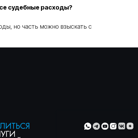
все судебные расходы?
оды, но часть можно взыскать с
ЬСЯ
ОЙ
ти
» и с
»