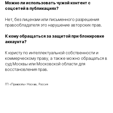
Можно ли использовать чужой контент с
соцсетей в публикациях?
Нет, без лицензии или письменного разрешения
правообладателя это нарушение авторских прав.
К кому обращаться за защитой при блокировке
аккаунта?
К юристу по интеллектуальной собственности и
коммерческому праву, а также можно обращаться в
суд Москвы или Московской области для
восстановления прав.
Правосеть
ГП «Правосеть» Москва, Россия
Юридические услуги в Москве
Банкротство физических лиц в Москве