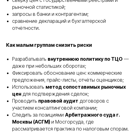
сверку цен с государственными реестрами и
рыночной статистикой;
запросы в банки и контрагентам;
сравнение деклараций и бухгалтерской
отчётности.
Как малым группам снизить риски
Разрабатывать
внутреннюю политику по ТЦО
—
даже при небольших оборотах;
Фиксировать обоснование цен: коммерческие
предложения, прайс-листы, отчёты оценщиков;
Использовать
метод сопоставимых рыночных
цен
для подтверждения сделок;
Проводить
правовой аудит
договоров с
участием консалтинговой компании;
Следить за позициями
Арбитражного суда г.
Москвы (АСГМ)
и Мосгорсуда, где
рассматривается практика по налоговым спорам.