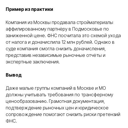
Пример из практики
Компания из Москвы продавала стройматериалы
аффилированному партнёру в Подмосковье по
заниженной цене. ФНС посчитала это схемой ухода
от налога и доначислила 12 млн рублей. Однако в
суде компания смогла снизить доначисления,
представив независимые рыночные отчёты и
экспертные заключения.
Вывод
Даже малые группы компаний в Москве и МО
ПОМОЖЕМ
ОПРЕДЕЛИТЬСЯ
должны учитывать требования по трансферному
С ВЫБОРОМ
УСЛУГИ
НА ПРЕДВАРИТЕЛЬНОЙ
ценообразованию. Грамотная документация,
КОНСУЛЬТАЦИИ
подтверждение рыночных цен и юридическое
сопровождение помогают снизить риски претензий
Консультация бесплатна
ФНС.