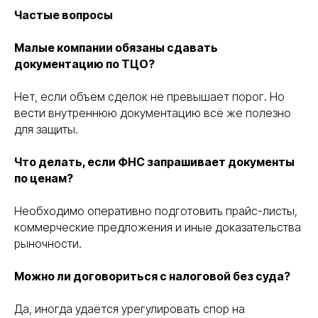
Частые вопросы
+7
Малые компании обязаны сдавать
Я соглашаюсь с условиями «
Политики
документацию по ТЦО?
конфедициальности
» и с условиями
«
Политики обработки персональных данных
»
Нет, если объём сделок не превышает порог. Но
получить консультацию
вести внутреннюю документацию всё же полезно
для защиты.
Что делать, если ФНС запрашивает документы
по ценам?
все услуги
о нас
этапы
отзывы
Необходимо оперативно подготовить прайс-листы,
работ
info@pravoset.ru
коммерческие предложения и иные доказательства
рыночности.
Можно ли договориться с налоговой без суда?
Да, иногда удаётся урегулировать спор на