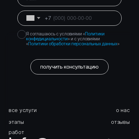
Город Москва, вн.тер.г.
Политика
муниципальный округ
конфиденциальности
Басманный, пер.
Подкопаевский, д. 4 стр. 6А
©
2026
Правосеть